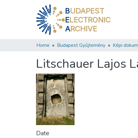
B
UDAPEST
E
LECTRONIC
A
RCHIVE
Home
Budapest Gyűjtemény
Képi doku
Litschauer Lajos L
Date