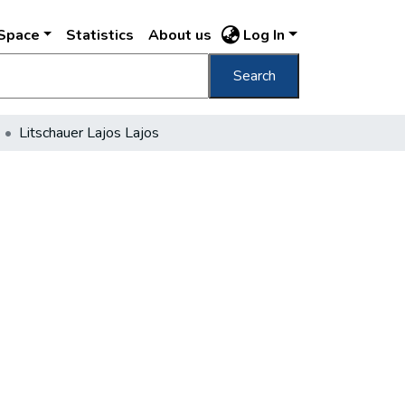
DSpace
Statistics
About us
Log In
Search
Litschauer Lajos Lajos