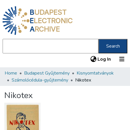
B
UDAPEST
E
LECTRONIC
A
RCHIVE
Search
(current
Log In
Home
Budapest Gyűjtemény
Kisnyomtatványok
Communities & Collections
Számolócédula-gyűjtemény
Nikotex
All of DSpace
Nikotex
Statistics
About us