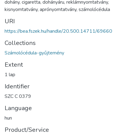
dohány
,
cigaretta
,
dohányáru
,
reklámnyomtatvány
,
kisnyomtatvány
,
aprónyomtatvány
,
számolócédula
URI
https://bea.fszek.hu/handle/20.500.14711/69660
Collections
Számolócédula-gyűjtemény
Extent
1 lap
Identifier
SZC C 0379
Language
hun
Product/Service