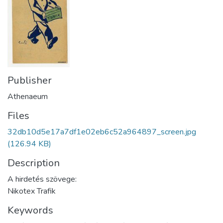
Publisher
Athenaeum
Files
32db10d5e17a7df1e02eb6c52a964897_screen.jpg
(126.94 KB)
Description
A hirdetés szövege:
Nikotex Trafik
Keywords