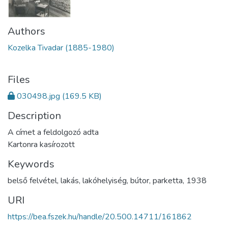
Authors
Kozelka Tivadar (1885-1980)
Files
030498.jpg
(169.5 KB)
Description
A címet a feldolgozó adta
Kartonra kasírozott
Keywords
belső felvétel
,
lakás
,
lakóhelyiség
,
bútor
,
parketta
,
1938
URI
https://bea.fszek.hu/handle/20.500.14711/161862