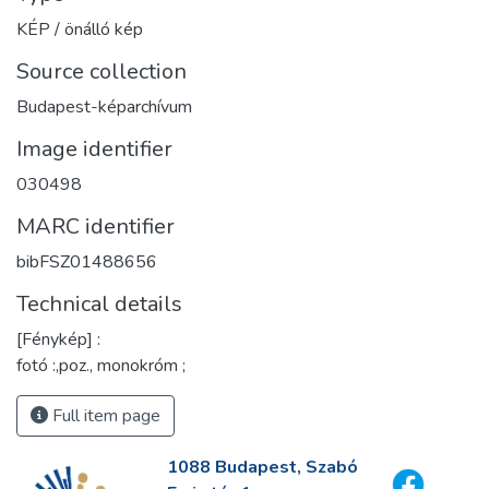
KÉP / önálló kép
Source collection
Budapest-képarchívum
Image identifier
030498
MARC identifier
bibFSZ01488656
Technical details
[Fénykép] :
fotó :,poz., monokróm ;
Full item page
1088 Budapest, Szabó