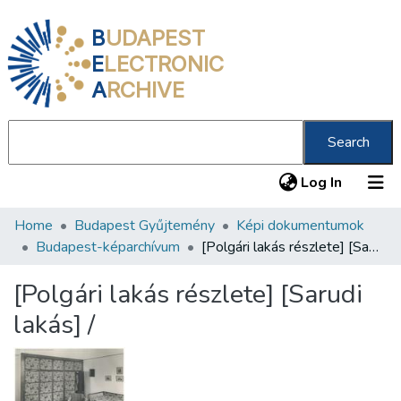
B
UDAPEST
E
LECTRONIC
A
RCHIVE
Search
(current
Log In
Home
Budapest Gyűjtemény
Képi dokumentumok
Communities & Collections
Budapest-képarchívum
[Polgári lakás részlete] [Sarudi lakás] /
All of DSpace
[Polgári lakás részlete] [Sarudi
Statistics
lakás] /
About us