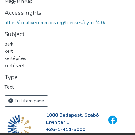
Magyar hírlap
Access rights
https://creativecommons.org/licenses/by-nc/4.0/
Subject
park
kert
kertépítés
kertészet
Type
Text
Full item page
1088 Budapest, Szabó
Ervin tér 1.
+36-1-411-5000