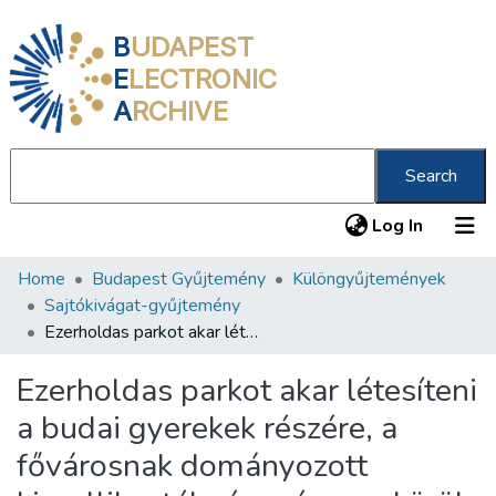
B
UDAPEST
E
LECTRONIC
A
RCHIVE
Search
(current
Log In
Home
Budapest Gyűjtemény
Különgyűjtemények
Communities & Collections
Sajtókivágat-gyűjtemény
All of DSpace
Ezerholdas parkot akar létesíteni a budai gyerekek részére, a fővárosnak dományozott kiscellikastély és múzeum körül Schmidt Miksa
Statistics
Ezerholdas parkot akar létesíteni
About us
a budai gyerekek részére, a
fővárosnak dományozott