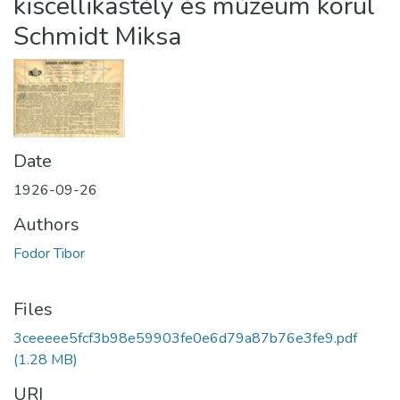
kiscellikastély és múzeum körül
Schmidt Miksa
Date
1926-09-26
Authors
Fodor Tibor
Files
3ceeeee5fcf3b98e59903fe0e6d79a87b76e3fe9.pdf
(1.28 MB)
URI