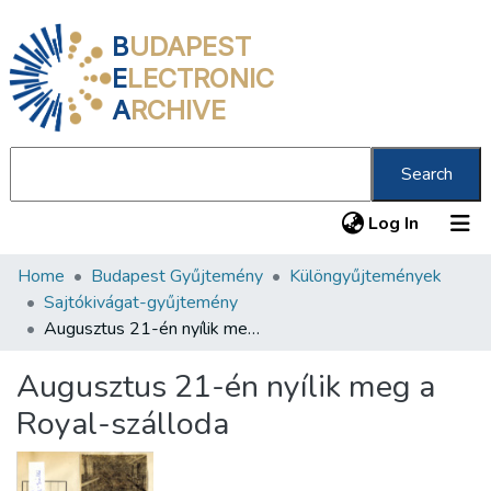
B
UDAPEST
E
LECTRONIC
A
RCHIVE
Search
(current
Log In
Home
Budapest Gyűjtemény
Különgyűjtemények
Communities & Collections
Sajtókivágat-gyűjtemény
All of DSpace
Augusztus 21-én nyílik meg a Royal-szálloda
Statistics
Augusztus 21-én nyílik meg a
About us
Royal-szálloda