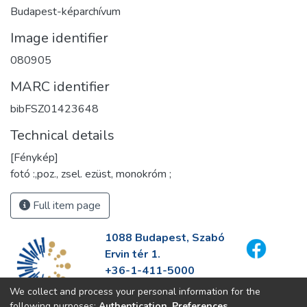
Budapest-képarchívum
Image identifier
080905
MARC identifier
bibFSZ01423648
Technical details
[Fénykép]
fotó :,poz., zsel. ezüst, monokróm ;
Full item page
1088 Budapest, Szabó
Ervin tér 1.
+36-1-411-5000
info@fszek.hu
We collect and process your personal information for the
https://fszek.hu
following purposes:
Authentication, Preferences,