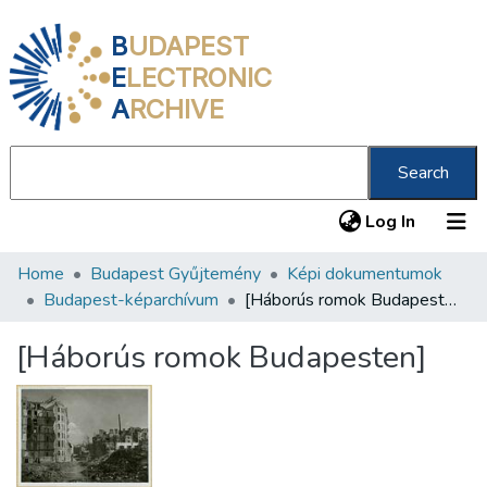
B
UDAPEST
E
LECTRONIC
A
RCHIVE
Search
(current
Log In
Home
Budapest Gyűjtemény
Képi dokumentumok
Communities & Collections
Budapest-képarchívum
[Háborús romok Budapesten]
All of DSpace
[Háborús romok Budapesten]
Statistics
About us