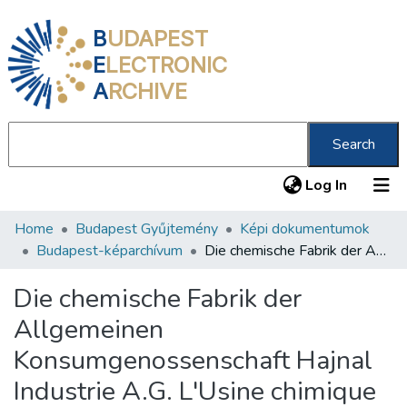
B
UDAPEST
E
LECTRONIC
A
RCHIVE
Search
(current
Log In
Home
Budapest Gyűjtemény
Képi dokumentumok
Communities & Collections
Budapest-képarchívum
Die chemische Fabrik der Allgemeinen Konsumgenossenschaft Hajnal Industrie A.G. L'Usine chimique de la Société générale coopérative de consommation (L'Usine Hajnal)
All of DSpace
Die chemische Fabrik der
Statistics
Allgemeinen
About us
Konsumgenossenschaft Hajnal
Industrie A.G. L'Usine chimique