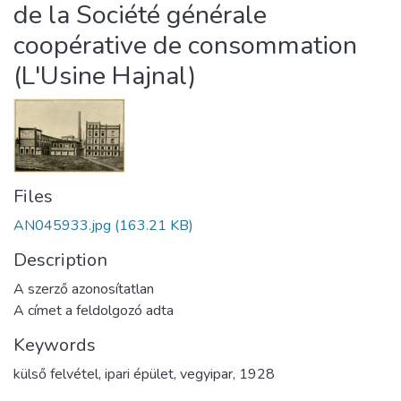
de la Société générale
coopérative de consommation
(L'Usine Hajnal)
Files
AN045933.jpg
(163.21 KB)
Description
A szerző azonosítatlan
A címet a feldolgozó adta
Keywords
külső felvétel
,
ipari épület
,
vegyipar
,
1928