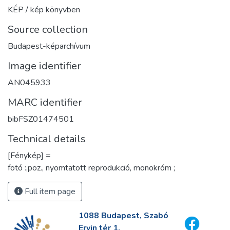
KÉP / kép könyvben
Source collection
Budapest-képarchívum
Image identifier
AN045933
MARC identifier
bibFSZ01474501
Technical details
[Fénykép] =
fotó :,poz., nyomtatott reprodukció, monokróm ;
Full item page
1088 Budapest, Szabó
Ervin tér 1.