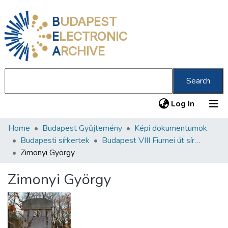
B
UDAPEST
E
LECTRONIC
A
RCHIVE
Search
(current
Log In
Home
Budapest Gyűjtemény
Képi dokumentumok
Communities & Collections
Budapesti sírkertek
Budapest VIII Fiumei út sírkert 1. rész
All of DSpace
Zimonyi György
Statistics
Zimonyi György
About us