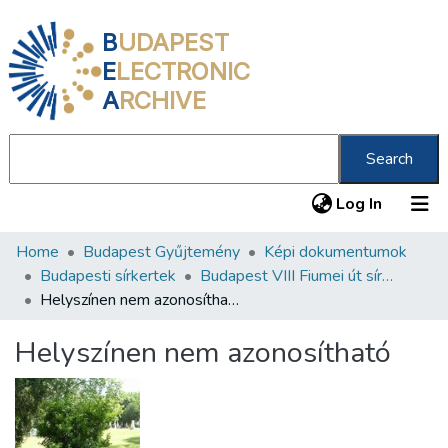
B
UDAPEST
E
LECTRONIC
A
RCHIVE
Search
(current
Log In
Home
Budapest Gyűjtemény
Képi dokumentumok
Communities & Collections
Budapesti sírkertek
Budapest VIII Fiumei út sírkert 1. rész
All of DSpace
Helyszínen nem azonosítható
Statistics
Helyszínen nem azonosítható
About us