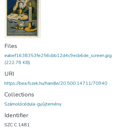
Files
eabef1638353fe256cbb12d4c9ecb6de_screen.jpg
(222.78 KB)
URI
https://bea.fszek.hu/handle/20.500.14711/70940
Collections
Számolócédula-gyűjtemény
Identifier
SZC C 1481