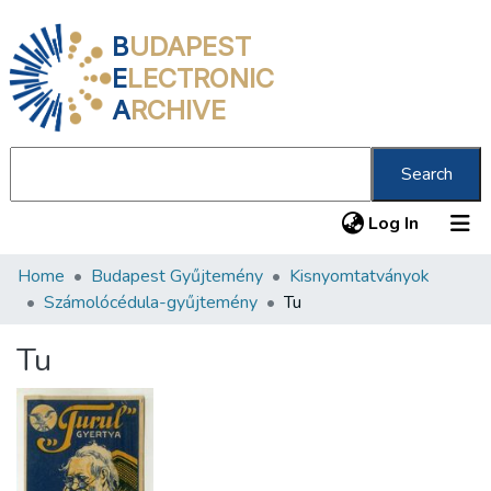
B
UDAPEST
E
LECTRONIC
A
RCHIVE
Search
(current
Log In
Home
Budapest Gyűjtemény
Kisnyomtatványok
Communities & Collections
Számolócédula-gyűjtemény
Tu
All of DSpace
Tu
Statistics
About us