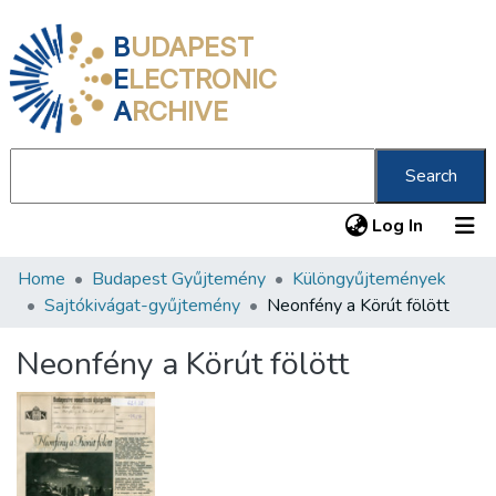
B
UDAPEST
E
LECTRONIC
A
RCHIVE
Search
(current
Log In
Home
Budapest Gyűjtemény
Különgyűjtemények
Communities & Collections
Sajtókivágat-gyűjtemény
Neonfény a Körút fölött
All of DSpace
Neonfény a Körút fölött
Statistics
About us