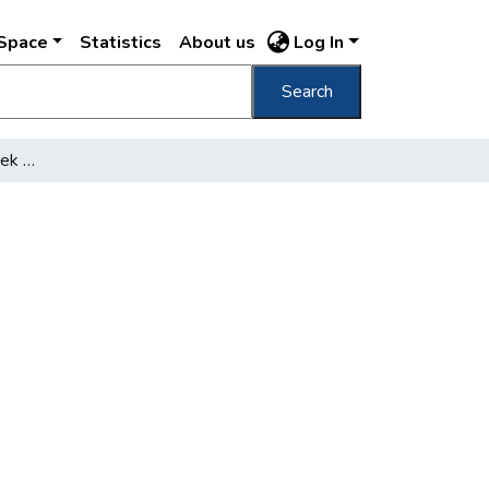
DSpace
Statistics
About us
Log In
Search
Minden negyedik gyermek könyvtárba jár