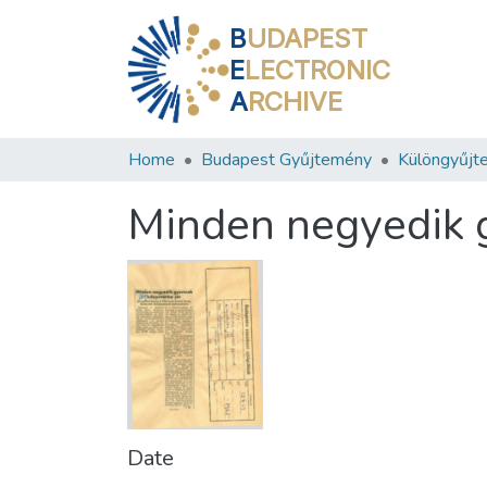
B
UDAPEST
E
LECTRONIC
A
RCHIVE
Home
Budapest Gyűjtemény
Különgyűjt
Minden negyedik 
Date