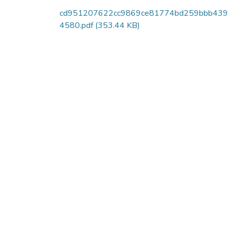
cd951207622cc9869ce81774bd259bbb43
4580.pdf
(353.44 KB)