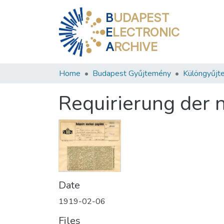
B
UDAPEST
E
LECTRONIC
A
RCHIVE
Home
Budapest Gyűjtemény
Különgyűjt
Requirierung der 
Date
1919-02-06
Files