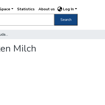
DSpace
Statistics
About us
Log In
Search
Requirierung der nach Budapest eingeführten Milch
ten Milch