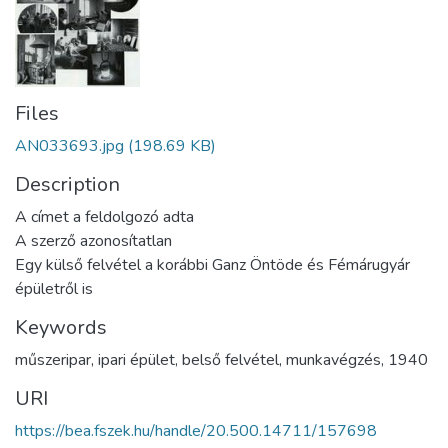
Files
AN033693.jpg
(198.69 KB)
Description
A címet a feldolgozó adta
A szerző azonosítatlan
Egy külső felvétel a korábbi Ganz Öntöde és Fémárugyár
épületről is
Keywords
műszeripar
,
ipari épület
,
belső felvétel
,
munkavégzés
,
1940
URI
https://bea.fszek.hu/handle/20.500.14711/157698