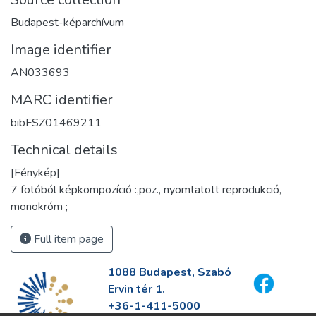
Budapest-képarchívum
Image identifier
AN033693
MARC identifier
bibFSZ01469211
Technical details
[Fénykép]
7 fotóból képkompozíció :,poz., nyomtatott reprodukció,
monokróm ;
Full item page
1088 Budapest, Szabó
Ervin tér 1.
+36-1-411-5000