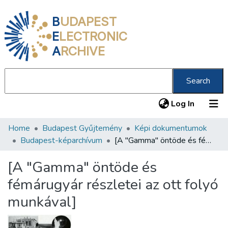
B
UDAPEST
E
LECTRONIC
A
RCHIVE
Search
(current
Log In
Home
Budapest Gyűjtemény
Képi dokumentumok
Communities & Collections
Budapest-képarchívum
[A "Gamma" öntöde és fémárugyár részletei az ott folyó munkával]
All of DSpace
[A "Gamma" öntöde és
Statistics
fémárugyár részletei az ott folyó
About us
munkával]