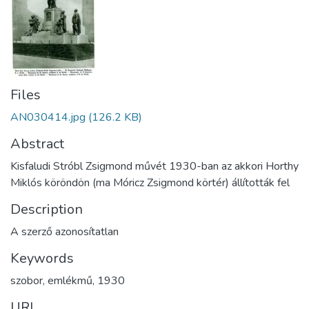
Files
AN030414.jpg
(126.2 KB)
Abstract
Kisfaludi Stróbl Zsigmond művét 1930-ban az akkori Horthy
Miklós köröndön (ma Móricz Zsigmond körtér) állították fel
Description
A szerző azonosítatlan
Keywords
szobor
,
emlékmű
,
1930
URI