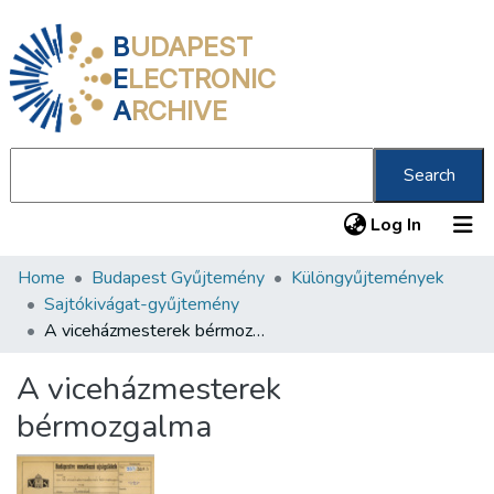
B
UDAPEST
E
LECTRONIC
A
RCHIVE
Search
(current
Log In
Home
Budapest Gyűjtemény
Különgyűjtemények
Communities & Collections
Sajtókivágat-gyűjtemény
All of DSpace
A viceházmesterek bérmozgalma
Statistics
A viceházmesterek
About us
bérmozgalma