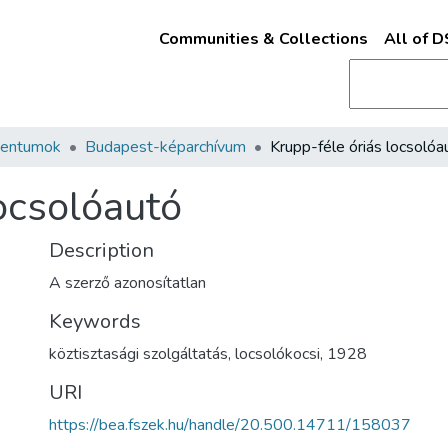
Communities & Collections
All of 
mentumok
Budapest-képarchívum
Krupp-féle óriás locsolóa
ocsolóautó
Description
A szerző azonosítatlan
Keywords
köztisztasági szolgáltatás
,
locsolókocsi
,
1928
URI
https://bea.fszek.hu/handle/20.500.14711/158037