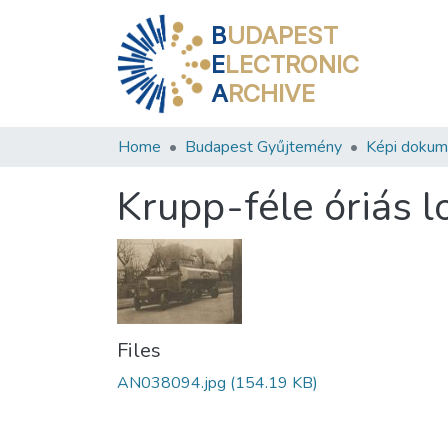
B
UDAPEST
E
LECTRONIC
A
RCHIVE
Home
Budapest Gyűjtemény
Képi doku
Krupp-féle óriás l
Files
AN038094.jpg
(154.19 KB)