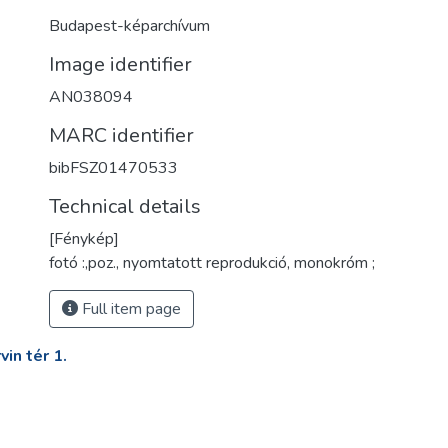
Budapest-képarchívum
Image identifier
AN038094
MARC identifier
bibFSZ01470533
Technical details
[Fénykép]
fotó :,poz., nyomtatott reprodukció, monokróm ;
Full item page
in tér 1.