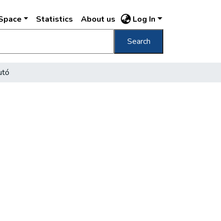
DSpace
Statistics
About us
Log In
Search
utó