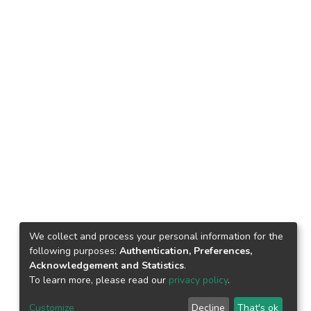
We collect and process your personal information for the
following purposes:
Authentication, Preferences,
Acknowledgement and Statistics
.
To learn more, please read our
privacy policy
.
Customize
Decline
That's ok