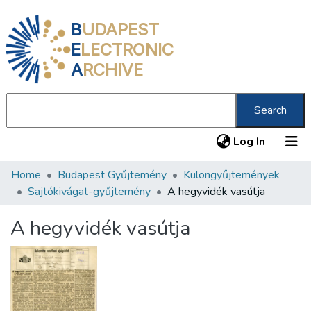
B
UDAPEST
E
LECTRONIC
A
RCHIVE
Search
(current
Log In
Home
Budapest Gyűjtemény
Különgyűjtemények
Communities & Collections
Sajtókivágat-gyűjtemény
A hegyvidék vasútja
All of DSpace
A hegyvidék vasútja
Statistics
About us