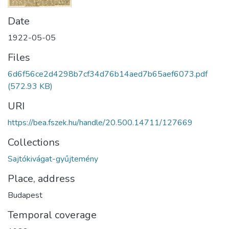
Date
1922-05-05
Files
6d6f56ce2d4298b7cf34d76b14aed7b65aef6073.pdf
(572.93 KB)
URI
https://bea.fszek.hu/handle/20.500.14711/127669
Collections
Sajtókivágat-gyűjtemény
Place, address
Budapest
Temporal coverage