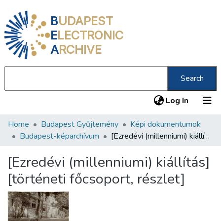
B
UDAPEST
E
LECTRONIC
A
RCHIVE
Search
(current
Log In
Home
Budapest Gyűjtemény
Képi dokumentumok
Communities & Collections
Budapest-képarchívum
[Ezredévi (millenniumi) kiállítás] [történeti főcsoport, részlet]
All of DSpace
[Ezredévi (millenniumi) kiállítás]
Statistics
[történeti főcsoport, részlet]
About us