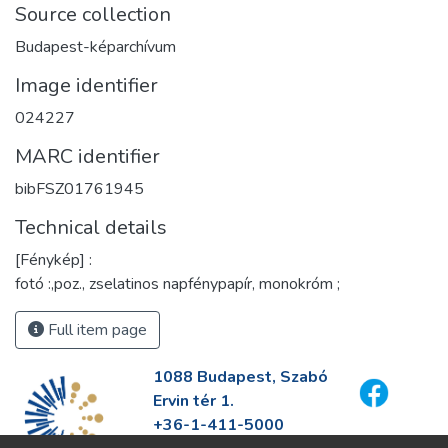
Source collection
Budapest-képarchívum
Image identifier
024227
MARC identifier
bibFSZ01761945
Technical details
[Fénykép] :
fotó :,poz., zselatinos napfénypapír, monokróm ;
Full item page
1088 Budapest, Szabó
Ervin tér 1.
+36-1-411-5000