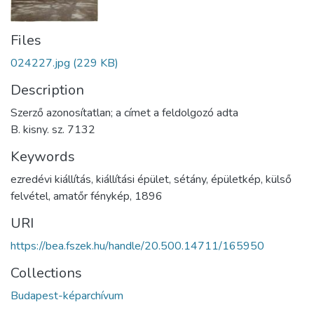
Files
024227.jpg
(229 KB)
Description
Szerző azonosítatlan; a címet a feldolgozó adta
B. kisny. sz. 7132
Keywords
ezredévi kiállítás
,
kiállítási épület
,
sétány
,
épületkép
,
külső
felvétel
,
amatőr fénykép
,
1896
URI
https://bea.fszek.hu/handle/20.500.14711/165950
Collections
Budapest-képarchívum