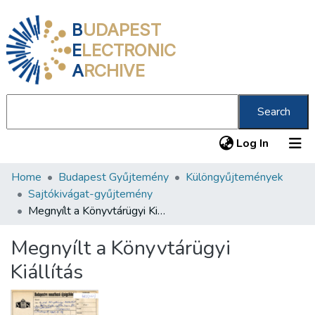
B
UDAPEST
E
LECTRONIC
A
RCHIVE
Search
(current
Log In
Home
Budapest Gyűjtemény
Különgyűjtemények
Communities & Collections
Sajtókivágat-gyűjtemény
All of DSpace
Megnyílt a Könyvtárügyi Kiállítás
Statistics
Megnyílt a Könyvtárügyi
About us
Kiállítás