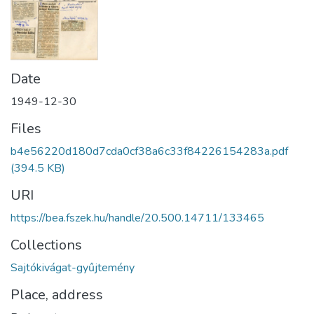
Date
1949-12-30
Files
b4e56220d180d7cda0cf38a6c33f84226154283a.pdf
(394.5 KB)
URI
https://bea.fszek.hu/handle/20.500.14711/133465
Collections
Sajtókivágat-gyűjtemény
Place, address