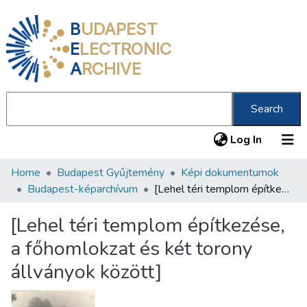
B
UDAPEST
E
LECTRONIC
A
RCHIVE
Search
(current
Log In
Home
Budapest Gyűjtemény
Képi dokumentumok
Communities & Collections
Budapest-képarchívum
[Lehel téri templom építkezése, a főhomlokzat és két torony állványok között]
All of DSpace
[Lehel téri templom építkezése,
Statistics
a főhomlokzat és két torony
About us
állványok között]