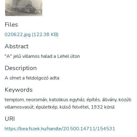
Files
020622.jpg
(122.38 KB)
Abstract
"A" jelű villamos halad a Lehel úton
Description
A címet a feldolgozó adta
Keywords
templom
,
neoromán
,
katolikus egyház
,
építés
,
állvány
,
közúti
villamosvasút
,
épületkép
,
külső felvétel
,
1932 körül
URI
https://bea.fszek.hu/handle/20.500.14711/154531