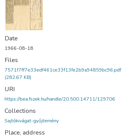
Date
1966-08-18
Files
7571f7ff7e33edf461ce33f13fe2b9a94859bc96.pdf
(282.67 KB)
URI
https://bea.fszek.hu/handle/20.500.14711/129706
Collections
Sajtókivágat-gyűjtemény
Place, address