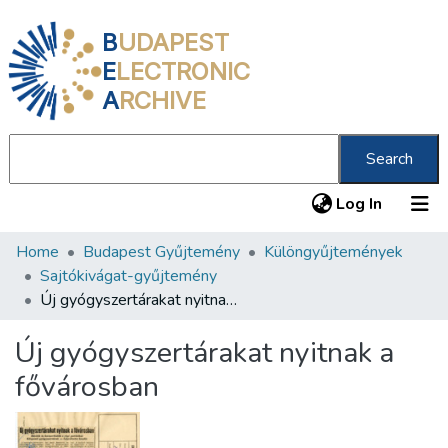
B
UDAPEST
E
LECTRONIC
A
RCHIVE
Search
(current
Log In
Home
Budapest Gyűjtemény
Különgyűjtemények
Communities & Collections
Sajtókivágat-gyűjtemény
All of DSpace
Új gyógyszertárakat nyitnak a fővárosban
Statistics
Új gyógyszertárakat nyitnak a
About us
fővárosban