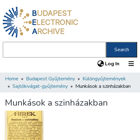
B
UDAPEST
E
LECTRONIC
A
RCHIVE
Search
(current
Log In
Home
Budapest Gyűjtemény
Különgyűjtemények
Communities & Collections
Sajtókivágat-gyűjtemény
Munkások a szinházakban
All of DSpace
Munkások a szinházakban
Statistics
About us