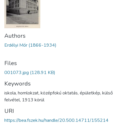
Authors
Erdélyi Mór (1866-1934)
Files
001073.jpg
(128.91 KB)
Keywords
iskola
,
homlokzat
,
középfokú oktatás
,
épületkép
,
külső
felvétel
,
1913 körül
URI
https://bea.fszek.hu/handle/20.500.14711/155214