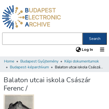
B
UDAPEST
E
LECTRONIC
A
RCHIVE
Search
(current
Log In
Home
Budapest Gyűjtemény
Képi dokumentumok
Communities & Collections
Budapest-képarchívum
Balaton utcai iskola Császár Ferenc /
All of DSpace
Balaton utcai iskola Császár
Statistics
Ferenc /
About us