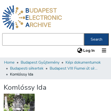
B
UDAPEST
E
LECTRONIC
A
RCHIVE
Search
(current
Log In
Home
Budapest Gyűjtemény
Képi dokumentumok
Communities & Collections
Budapesti sírkertek
Budapest VIII Fiumei út sírkert 2. rész
All of DSpace
Komlóssy Ida
Statistics
Komlóssy Ida
About us