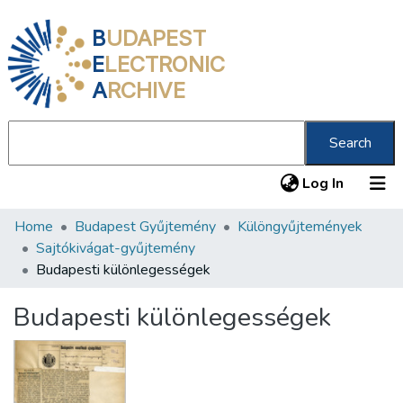
B
UDAPEST
E
LECTRONIC
A
RCHIVE
Search
(current
Log In
Home
Budapest Gyűjtemény
Különgyűjtemények
Communities & Collections
Sajtókivágat-gyűjtemény
All of DSpace
Budapesti különlegességek
Statistics
Budapesti különlegességek
About us