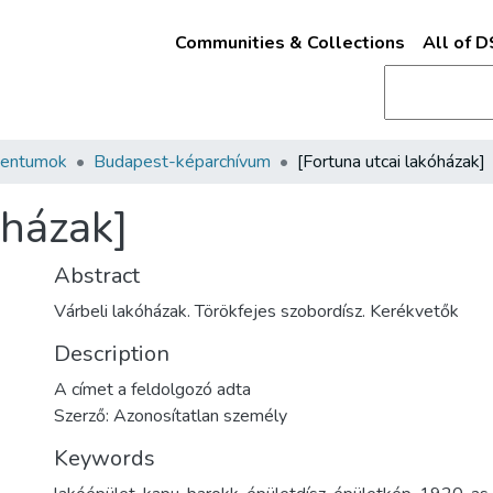
Communities & Collections
All of 
mentumok
Budapest-képarchívum
[Fortuna utcai lakóházak]
óházak]
Abstract
Várbeli lakóházak. Törökfejes szobordísz. Kerékvetők
Description
A címet a feldolgozó adta
Szerző: Azonosítatlan személy
Keywords