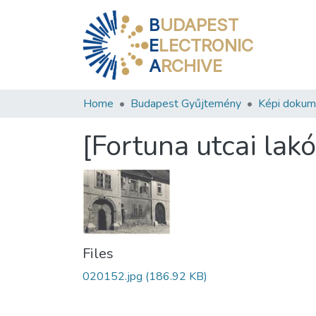
B
UDAPEST
E
LECTRONIC
A
RCHIVE
Home
Budapest Gyűjtemény
Képi doku
[Fortuna utcai lak
Files
020152.jpg
(186.92 KB)