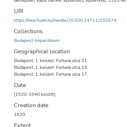
lakóépület
,
kapu
,
barokk
,
épületdísz
,
épületkép
,
1920-as
URI
https://bea.fszek.hu/handle/20.500.14711/155974
Collections
Budapest-képarchívum
Geographical location
Budapest. 1. kerület. Fortuna utca 21.
Budapest. 1. kerület. Fortuna utca 19.
Budapest. 1. kerület. Fortuna utca 17.
Date
[1920-1940 között]
Creation date
1920
Extent