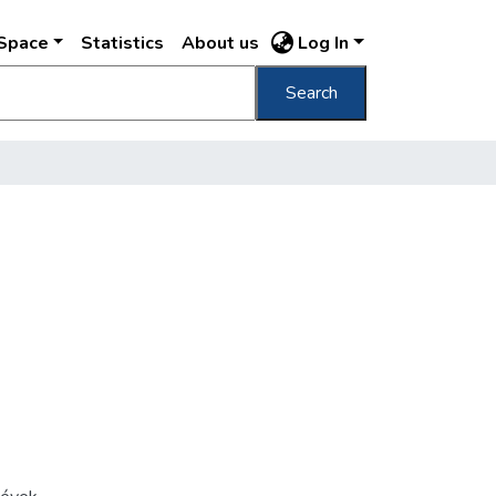
DSpace
Statistics
About us
Log In
Search