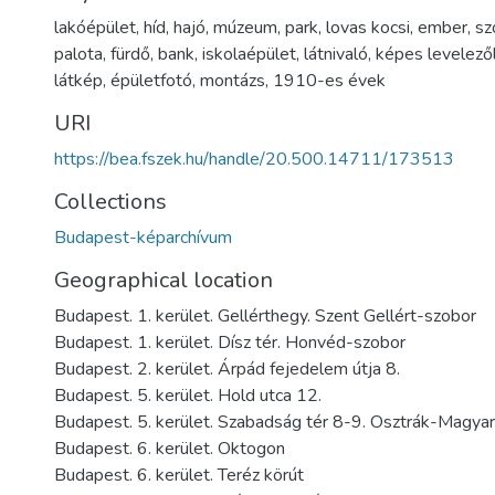
lakóépület
,
híd
,
hajó
,
múzeum
,
park
,
lovas kocsi
,
ember
,
sz
palota
,
fürdő
,
bank
,
iskolaépület
,
látnivaló
,
képes levelező
látkép
,
épületfotó
,
montázs
,
1910-es évek
URI
https://bea.fszek.hu/handle/20.500.14711/173513
Collections
Budapest-képarchívum
Geographical location
Budapest. 1. kerület. Gellérthegy. Szent Gellért-szobor
Budapest. 1. kerület. Dísz tér. Honvéd-szobor
Budapest. 2. kerület. Árpád fejedelem útja 8.
Budapest. 5. kerület. Hold utca 12.
Budapest. 5. kerület. Szabadság tér 8-9. Osztrák-Magya
Budapest. 6. kerület. Oktogon
Budapest. 6. kerület. Teréz körút