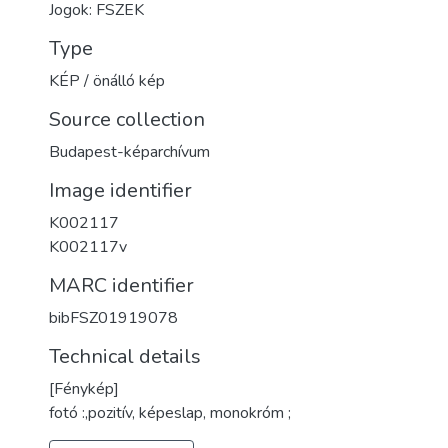
Jogok: FSZEK
Type
KÉP / önálló kép
Source collection
Budapest-képarchívum
Image identifier
K002117
K002117v
MARC identifier
bibFSZ01919078
Technical details
[Fénykép]
fotó :,pozitív, képeslap, monokróm ;