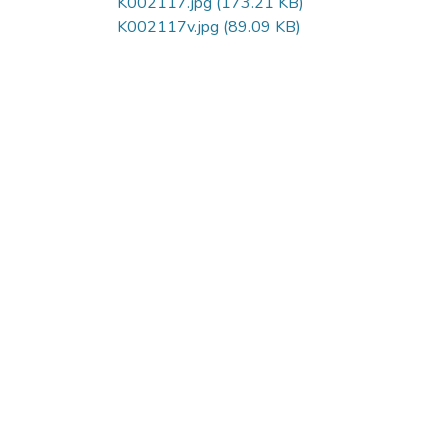
K002117.jpg
(173.21 KB)
K002117v.jpg
(89.09 KB)