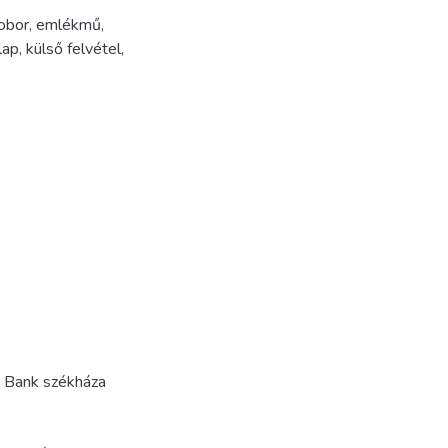
obor
,
emlékmű
,
lap
,
külső felvétel
,
r Bank székháza