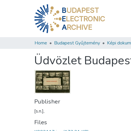
B
UDAPEST
E
LECTRONIC
A
RCHIVE
Home
Budapest Gyűjtemény
Képi doku
Üdvözlet Budapes
Publisher
[s.n.],
Files