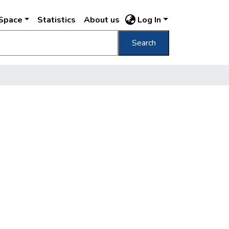
DSpace
Statistics
About us
Log In
Search