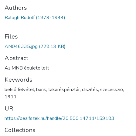
Authors
Balogh Rudolf (1879-1944)
Files
AN046335.jpg
(228.19 KB)
Abstract
Az MNB épülete lett
Keywords
belső felvétel
,
bank
,
takarékpénztár
,
diszítés
,
szecesszió
,
1911
URI
https://bea.fszek.hu/handle/20.500.14711/159183
Collections