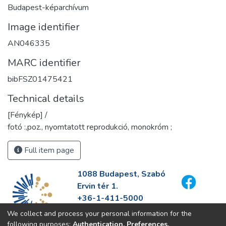
Budapest-képarchívum
Image identifier
AN046335
MARC identifier
bibFSZ01475421
Technical details
[Fénykép] /
fotó :,poz., nyomtatott reprodukció, monokróm ;
Full item page
1088 Budapest, Szabó
Ervin tér 1.
+36-1-411-5000
info@fszek.hu
We collect and process your personal information for the
https://fszek.hu
following purposes:
Authentication, Preferences,