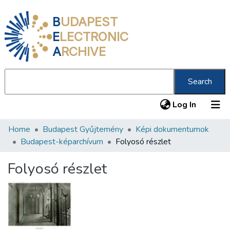
B
UDAPEST
E
LECTRONIC
A
RCHIVE
Search
(current
Log In
Home
Budapest Gyűjtemény
Képi dokumentumok
Communities & Collections
Budapest-képarchívum
Folyosó részlet
All of DSpace
Folyosó részlet
Statistics
About us