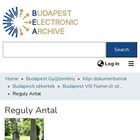
B
UDAPEST
E
LECTRONIC
A
RCHIVE
Search
(current
Log In
Home
Budapest Gyűjtemény
Képi dokumentumok
Communities & Collections
Budapesti sírkertek
Budapest VIII Fiumei út sírkert 2. rész
All of DSpace
Reguly Antal
Statistics
Reguly Antal
About us