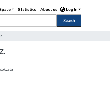
DSpace
Statistics
About us
Log In
Search
Kunz József és Társa V. kerület Deáktér 1. sz.
z.
lokzata