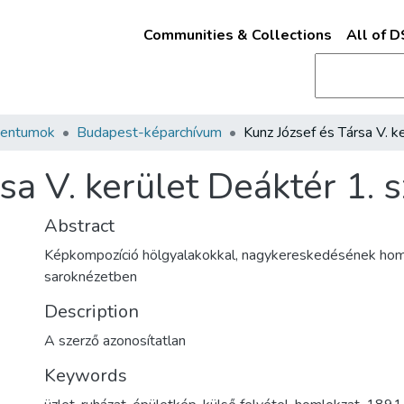
Communities & Collections
All of 
mentumok
Budapest-képarchívum
sa V. kerület Deáktér 1. s
Abstract
Képkompozíció hölgyalakokkal, nagykereskedésének hom
saroknézetben
Description
A szerző azonosítatlan
Keywords