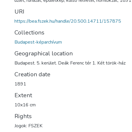
üzlet
,
ruházat
,
épületkép
,
külső felvétel
,
homlokzat
,
1891
URI
https://bea.fszek.hu/handle/20.500.14711/157875
Collections
Budapest-képarchívum
Geographical location
Budapest. 5. kerület. Deák Ferenc tér 1. Két török-ház
Creation date
1891
Extent
10x16 cm
Rights
Jogok: FSZEK