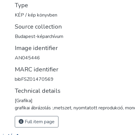
Type
KÉP / kép könyvben
Source collection
Budapest-képarchívum
Image identifier
AN045446
MARC identifier
bibFSZ01470569
Technical details
[Grafika]
grafikai ábrázolás :,metszet, nyomtatott reprodukció, mon
Full item page