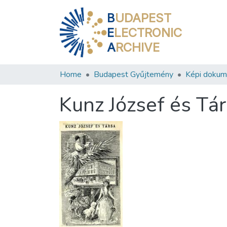
B
UDAPEST
E
LECTRONIC
A
RCHIVE
Home
Budapest Gyűjtemény
Képi doku
Kunz József és Tár