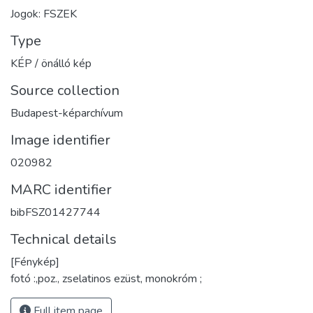
Jogok: FSZEK
Type
KÉP / önálló kép
Source collection
Budapest-képarchívum
Image identifier
020982
MARC identifier
bibFSZ01427744
Technical details
[Fénykép]
fotó :,poz., zselatinos ezüst, monokróm ;
Full item page