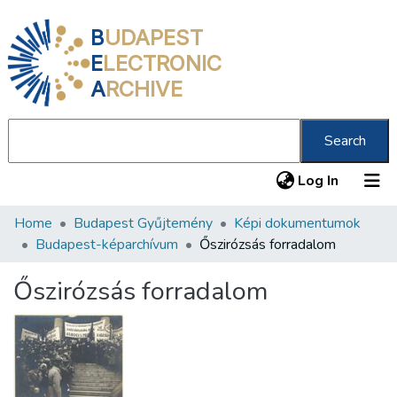
B
UDAPEST
E
LECTRONIC
A
RCHIVE
Search
(current
Log In
Home
Budapest Gyűjtemény
Képi dokumentumok
Communities & Collections
Budapest-képarchívum
Őszirózsás forradalom
All of DSpace
Őszirózsás forradalom
Statistics
About us