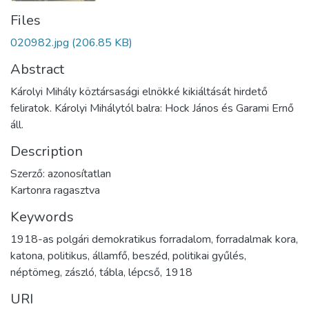
Files
020982.jpg
(206.85 KB)
Abstract
Károlyi Mihály köztársasági elnökké kikiáltását hirdető
feliratok. Károlyi Mihálytól balra: Hock János és Garami Ernő
áll.
Description
Szerző: azonosítatlan
Kartonra ragasztva
Keywords
1918-as polgári demokratikus forradalom
,
forradalmak kora
,
katona
,
politikus
,
államfő
,
beszéd
,
politikai gyűlés
,
néptömeg
,
zászló
,
tábla
,
lépcső
,
1918
URI