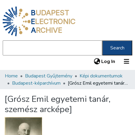
B
UDAPEST
E
LECTRONIC
A
RCHIVE
Search
(current
Log In
Home
Budapest Gyűjtemény
Képi dokumentumok
Communities & Collections
Budapest-képarchívum
[Grósz Emil egyetemi tanár, szemész arcképe]
All of DSpace
[Grósz Emil egyetemi tanár,
Statistics
szemész arcképe]
About us