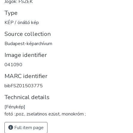
Jogok: FSZEK
Type
KÉP / önálló kép
Source collection
Budapest-képarchívum
Image identifier
041090
MARC identifier
bibFSZ01503775
Technical details
[Fénykép]
fotó :,poz., zselatinos ezüst, monokróm ;
Full item page