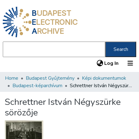
B
UDAPEST
E
LECTRONIC
A
RCHIVE
Search
(current
Log In
Home
Budapest Gyűjtemény
Képi dokumentumok
Communities & Collections
Budapest-képarchívum
Schrettner István Négyszürke sörözője
All of DSpace
Schrettner István Négyszürke
Statistics
sörözője
About us