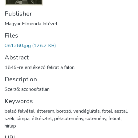
Publisher
Magyar Filmiroda Intézet,
Files
081380.jpg
(128.2 KB)
Abstract
1849-re emlékező felirat a falon.
Description
Szerző: azonosítatlan
Keywords
belső felvétel
,
étterem
,
borozó
,
vendéglátás
,
fotel
,
asztal
,
szék
,
lámpa
,
étkészlet
,
péksütemény
,
sütemény
,
felirat
,
hírlap
URI