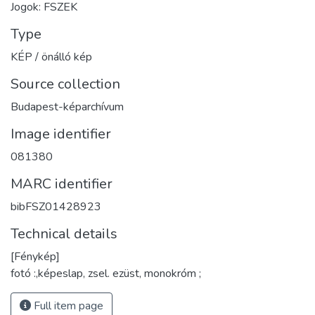
Jogok: FSZEK
Type
KÉP / önálló kép
Source collection
Budapest-képarchívum
Image identifier
081380
MARC identifier
bibFSZ01428923
Technical details
[Fénykép]
fotó :,képeslap, zsel. ezüst, monokróm ;
Full item page