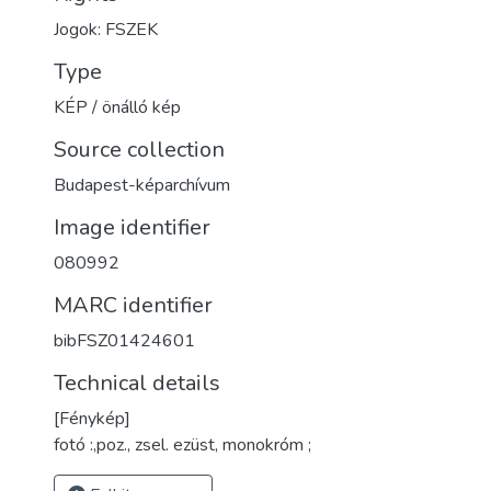
Jogok: FSZEK
Type
KÉP / önálló kép
Source collection
Budapest-képarchívum
Image identifier
080992
MARC identifier
bibFSZ01424601
Technical details
[Fénykép]
fotó :,poz., zsel. ezüst, monokróm ;