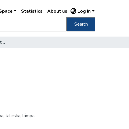
DSpace
Statistics
About us
Log In
Search
[Háborús romok Budapesten]
na
,
talicska
,
lámpa