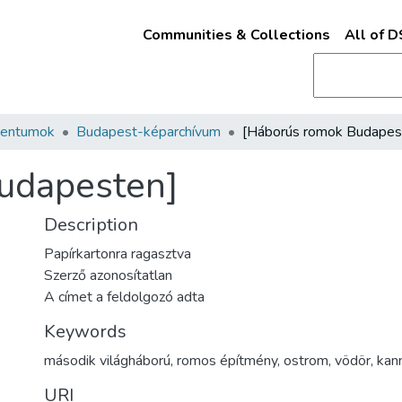
Communities & Collections
All of 
mentumok
Budapest-képarchívum
udapesten]
Description
Papírkartonra ragasztva
Szerző azonosítatlan
A címet a feldolgozó adta
Keywords
második világháború
,
romos építmény
,
ostrom
,
vödör
,
kan
URI