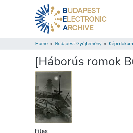
B
UDAPEST
E
LECTRONIC
A
RCHIVE
Home
Budapest Gyűjtemény
Képi doku
[Háborús romok B
Files