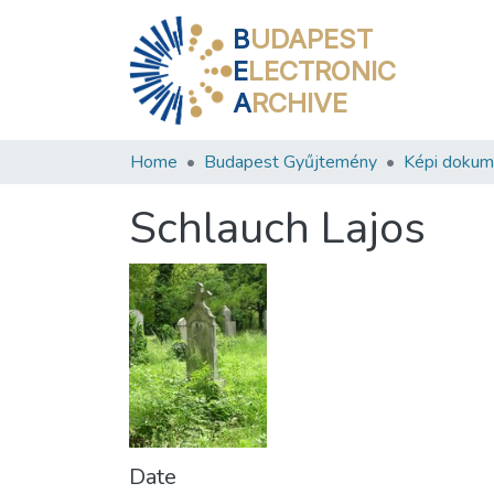
B
UDAPEST
E
LECTRONIC
A
RCHIVE
Home
Budapest Gyűjtemény
Képi doku
Schlauch Lajos
Date