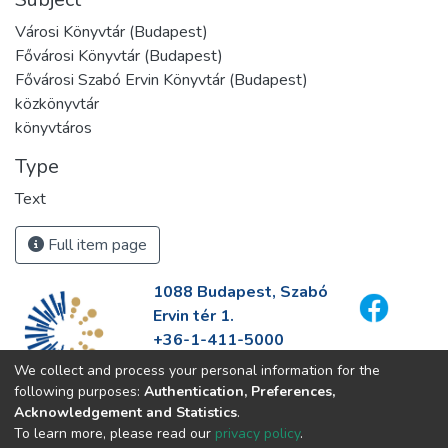
Városi Könyvtár (Budapest)
Fővárosi Könyvtár (Budapest)
Fővárosi Szabó Ervin Könyvtár (Budapest)
közkönyvtár
könyvtáros
Type
Text
Full item page
1088 Budapest, Szabó
Ervin tér 1.
+36-1-411-5000
info@fszek.hu
We collect and process your personal information for the
https://fszek.hu
following purposes:
Authentication, Preferences,
Acknowledgement and Statistics
.
To learn more, please read our
privacy policy
.