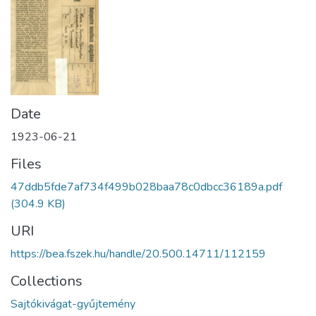
Date
1923-06-21
Files
47ddb5fde7af734f499b028baa78c0dbcc36189a.pdf
(304.9 KB)
URI
https://bea.fszek.hu/handle/20.500.14711/112159
Collections
Sajtókivágat-gyűjtemény