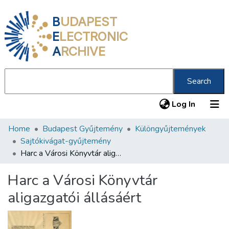
B
UDAPEST
E
LECTRONIC
A
RCHIVE
Search
(current
Log In
Home
Budapest Gyűjtemény
Különgyűjtemények
Communities & Collections
Sajtókivágat-gyűjtemény
All of DSpace
Harc a Városi Könyvtár aligazgatói állásáért
Statistics
Harc a Városi Könyvtár
About us
aligazgatói állásáért