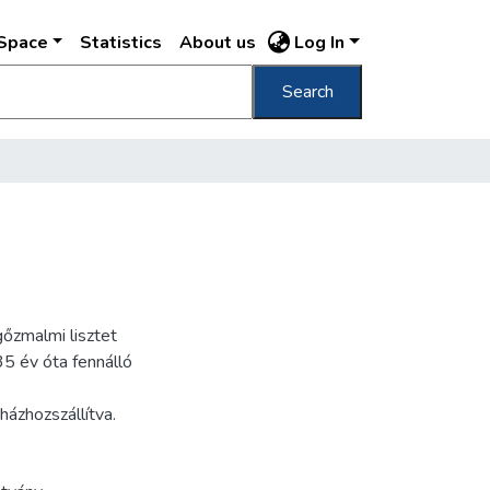
DSpace
Statistics
About us
Log In
Search
őzmalmi lisztet
35 év óta fennálló
házhozszállítva.