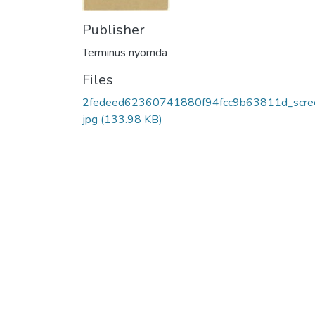
Publisher
Terminus nyomda
Files
2fedeed62360741880f94fcc9b63811d_scre
jpg
(133.98 KB)