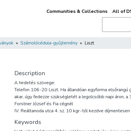
Communities & Collections
All of 
ványok
Számolócédula-gyűjtemény
Liszt
Description
A hirdetés szövege:
Telefon 106-20 Liszt. Ha állandóan egyforma elsőrangú g
akar, úgy fedezze szükségletét a legolcsóbb napi áron, a 
Forstner József és Fia cégnél
IV. Reáltanoda utca 4. sz. 10 kgr.-tól kezdve díjmentesen 
Keywords