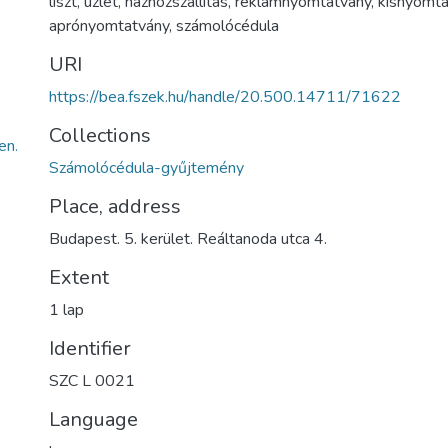
liszt
,
üzlet
,
házhozszállítás
,
reklámnyomtatvány
,
kisnyomta
aprónyomtatvány
,
számolócédula
URI
https://bea.fszek.hu/handle/20.500.14711/71622
Collections
en.
Számolócédula-gyűjtemény
Place, address
Budapest. 5. kerület. Reáltanoda utca 4.
Extent
1 lap
Identifier
SZC L 0021
Language