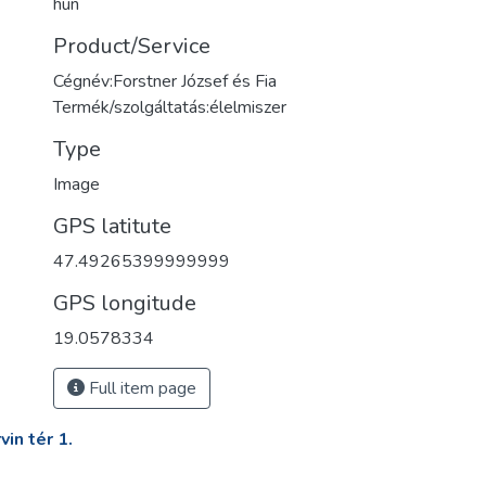
hun
Product/Service
Cégnév:Forstner József és Fia
Termék/szolgáltatás:élelmiszer
Type
Image
GPS latitute
47.49265399999999
GPS longitude
19.0578334
Full item page
in tér 1.