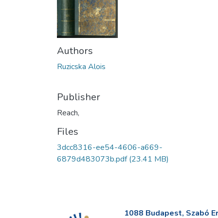
Authors
Ruzicska Alois
Publisher
Reach,
Files
3dcc8316-ee54-4606-a669-
6879d483073b.pdf
(23.41 MB)
1088 Budapest, Szabó Erv