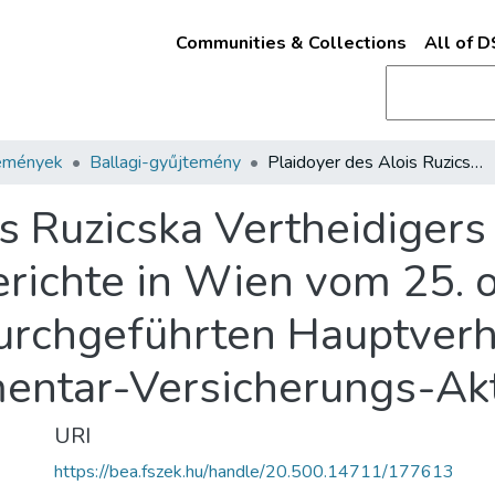
Communities & Collections
All of 
emények
Ballagi-gyűjtemény
Plaidoyer des Alois Ruzicska Vertheidigers des Jacob in der vor dem Schwurgerichte in Wien vom 25. october bis 29. november 1875 durchgeführten Hauptverhandlung wider die Vertreter der Elementar-Versicherungs-Aktienbank
s Ruzicska Vertheidigers 
ichte in Wien vom 25. o
rchgeführten Hauptverh
mentar-Versicherungs-Ak
URI
https://bea.fszek.hu/handle/20.500.14711/177613