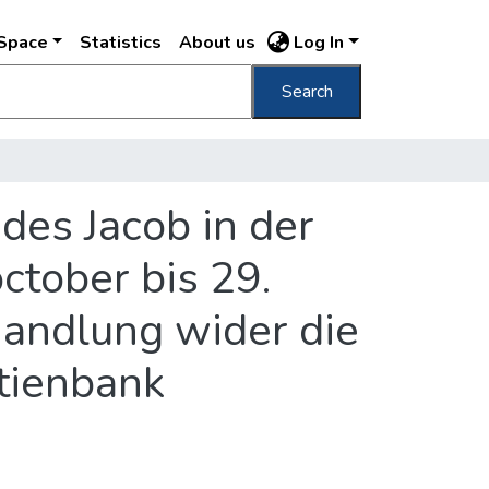
DSpace
Statistics
About us
Log In
Search
des Jacob in der
ctober bis 29.
andlung wider die
tienbank