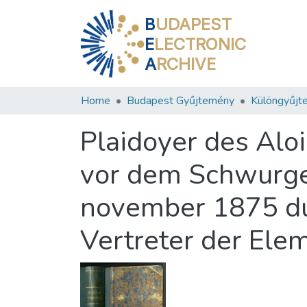
B
UDAPEST
E
LECTRONIC
A
RCHIVE
Home
Budapest Gyűjtemény
Különgyűjt
Plaidoyer des Aloi
vor dem Schwurger
november 1875 du
Vertreter der Ele