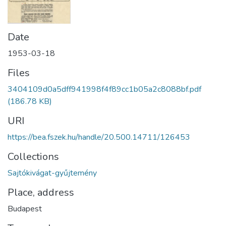
Date
1953-03-18
Files
3404109d0a5dff941998f4f89cc1b05a2c8088bf.pdf
(186.78 KB)
URI
https://bea.fszek.hu/handle/20.500.14711/126453
Collections
Sajtókivágat-gyűjtemény
Place, address
Budapest