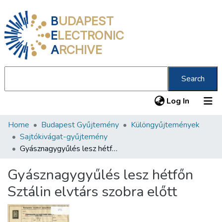
B
UDAPEST
E
LECTRONIC
A
RCHIVE
Search
(current
Log In
Home
Budapest Gyűjtemény
Különgyűjtemények
Communities & Collections
Sajtókivágat-gyűjtemény
All of DSpace
Gyásznagygyűlés lesz hétfőn Sztálin elvtárs szobra előtt
Statistics
Gyásznagygyűlés lesz hétfőn
About us
Sztálin elvtárs szobra előtt