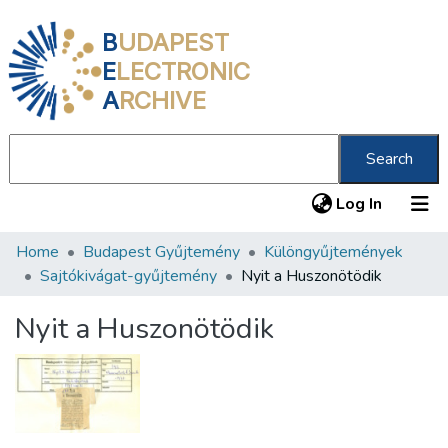
B
UDAPEST
E
LECTRONIC
A
RCHIVE
Search
(current
Log In
Home
Budapest Gyűjtemény
Különgyűjtemények
Communities & Collections
Sajtókivágat-gyűjtemény
Nyit a Huszonötödik
All of DSpace
Nyit a Huszonötödik
Statistics
About us