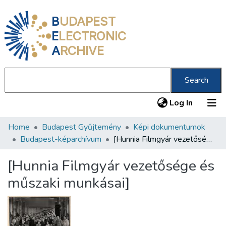
B
UDAPEST
E
LECTRONIC
A
RCHIVE
Search
(current
Log In
Home
Budapest Gyűjtemény
Képi dokumentumok
Communities & Collections
Budapest-képarchívum
[Hunnia Filmgyár vezetősége és műszaki munkásai]
All of DSpace
[Hunnia Filmgyár vezetősége és
Statistics
műszaki munkásai]
About us