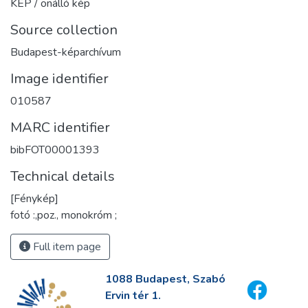
KÉP / önálló kép
Source collection
Budapest-képarchívum
Image identifier
010587
MARC identifier
bibFOT00001393
Technical details
[Fénykép]
fotó :,poz., monokróm ;
Full item page
1088 Budapest, Szabó
Ervin tér 1.