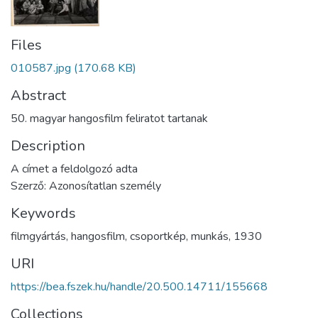
Files
010587.jpg
(170.68 KB)
Abstract
50. magyar hangosfilm feliratot tartanak
Description
A címet a feldolgozó adta
Szerző: Azonosítatlan személy
Keywords
filmgyártás
,
hangosfilm
,
csoportkép
,
munkás
,
1930
URI
https://bea.fszek.hu/handle/20.500.14711/155668
Collections