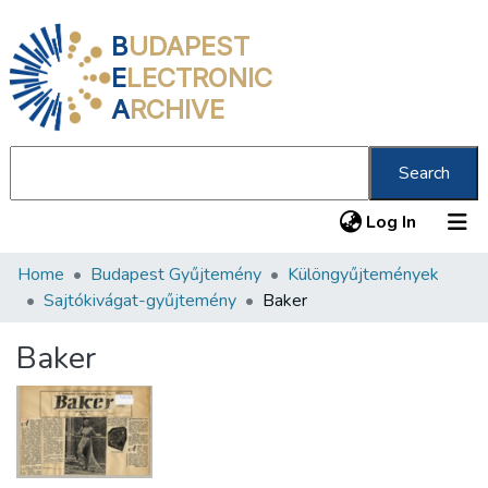
B
UDAPEST
E
LECTRONIC
A
RCHIVE
Search
(current
Log In
Home
Budapest Gyűjtemény
Különgyűjtemények
Communities & Collections
Sajtókivágat-gyűjtemény
Baker
All of DSpace
Baker
Statistics
About us