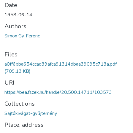
Date
1958-06-14
Authors
Simon Gy. Ferenc
Files
a0ff6bba654ccad39afca91314dbaa39095c713a.pdf
(709.13 KB)
URI
https://bea.fszek.hu/handle/20.500.14711/103573
Collections
Sajtókivágat-gyűjtemény
Place, address