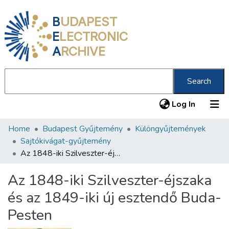
B
UDAPEST
E
LECTRONIC
A
RCHIVE
Search
(current
Log In
Home
Budapest Gyűjtemény
Különgyűjtemények
Communities & Collections
Sajtókivágat-gyűjtemény
All of DSpace
Az 1848-iki Szilveszter-éjszaka és az 1849-iki új esztendő Buda-Pesten
Statistics
Az 1848-iki Szilveszter-éjszaka
About us
és az 1849-iki új esztendő Buda-
Pesten