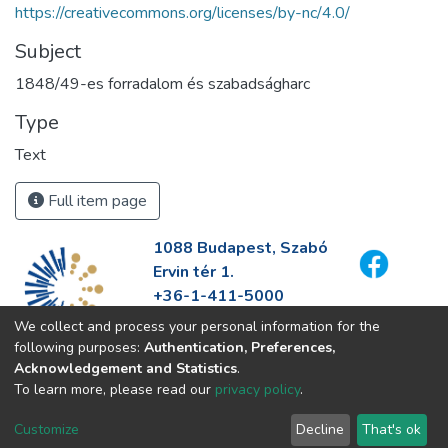
https://creativecommons.org/licenses/by-nc/4.0/
Subject
1848/49-es forradalom és szabadságharc
Type
Text
Full item page
1088 Budapest, Szabó
Ervin tér 1.
+36-1-411-5000
info@fszek.hu
We collect and process your personal information for the
https://fszek.hu
following purposes:
Authentication, Preferences,
Acknowledgement and Statistics
.
To learn more, please read our
privacy policy
.
Customize
Decline
That's ok