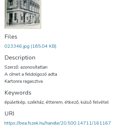
Files
023346.jpg
(185.04 KB)
Description
Szerző: azonosítatlan
A címet a feldolgozó adta
Kartonra ragasztva
Keywords
épületkép
,
székház
,
étterem
,
étkező
,
külső felvétel
URI
https://bea.fszek.hu/handle/20.500.14711/161167