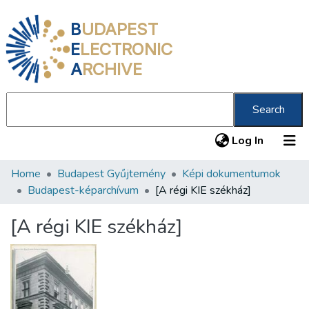
B
UDAPEST
E
LECTRONIC
A
RCHIVE
Search
(current
Log In
Home
Budapest Gyűjtemény
Képi dokumentumok
Communities & Collections
Budapest-képarchívum
[A régi KIE székház]
All of DSpace
[A régi KIE székház]
Statistics
About us