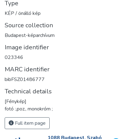
Type
KÉP / önálló kép
Source collection
Budapest-képarchívum
Image identifier
023346
MARC identifier
bibFSZ01486777
Technical details
[Fénykép]
fotó :,poz., monokróm ;
Full item page
1088 Budapest, Szabó