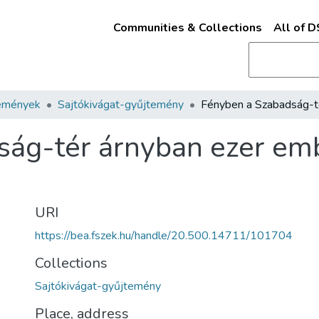
Communities & Collections
All of 
emények
Sajtókivágat-gyűjtemény
ág-tér árnyban ezer emb
URI
https://bea.fszek.hu/handle/20.500.14711/101704
Collections
Sajtókivágat-gyűjtemény
Place, address