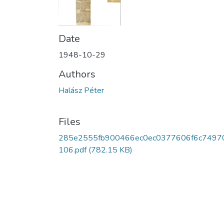
Date
1948-10-29
Authors
Halász Péter
Files
285e2555fb900466ec0ec0377606f6c7497
106.pdf
(782.15 KB)