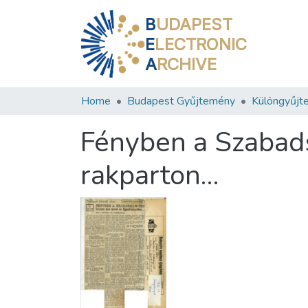
B
UDAPEST
E
LECTRONIC
A
RCHIVE
Home
Budapest Gyűjtemény
Különgyűjt
Fényben a Szabads
rakparton…