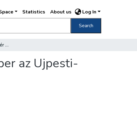
DSpace
Statistics
About us
Log In
Search
Fényben a Szabadság-tér árnyban ezer ember az Ujpesti-rakparton…
er az Ujpesti-