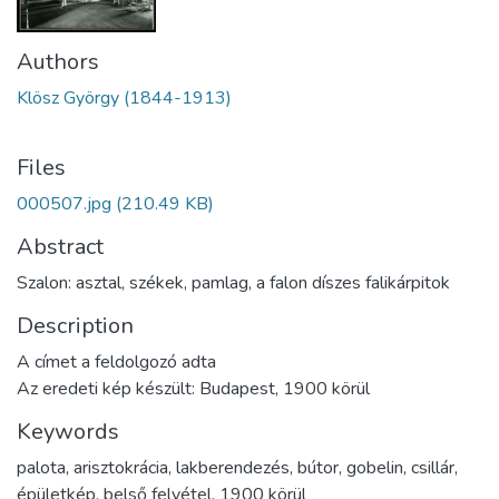
Authors
Klösz György (1844-1913)
Files
000507.jpg
(210.49 KB)
Abstract
Szalon: asztal, székek, pamlag, a falon díszes falikárpitok
Description
A címet a feldolgozó adta
Az eredeti kép készült: Budapest, 1900 körül
Keywords
palota
,
arisztokrácia
,
lakberendezés
,
bútor
,
gobelin
,
csillár
,
épületkép
,
belső felvétel
,
1900 körül