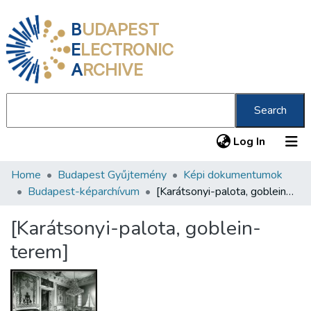
B
UDAPEST
E
LECTRONIC
A
RCHIVE
Search
(current
Log In
Home
Budapest Gyűjtemény
Képi dokumentumok
Communities & Collections
Budapest-képarchívum
[Karátsonyi-palota, goblein-terem]
All of DSpace
[Karátsonyi-palota, goblein-
Statistics
terem]
About us