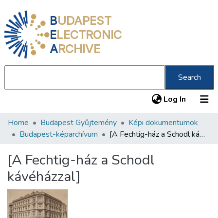
B
UDAPEST
E
LECTRONIC
A
RCHIVE
Search
(current
Log In
Home
Budapest Gyűjtemény
Képi dokumentumok
Communities & Collections
Budapest-képarchívum
[A Fechtig-ház a Schodl kávéházzal]
All of DSpace
[A Fechtig-ház a Schodl
Statistics
kávéházzal]
About us