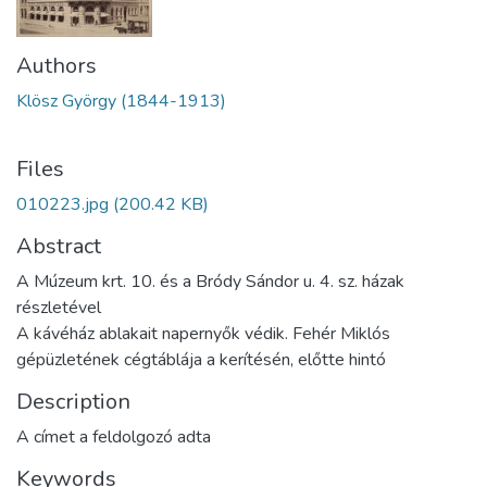
Authors
Klösz György (1844-1913)
Files
010223.jpg
(200.42 KB)
Abstract
A Múzeum krt. 10. és a Bródy Sándor u. 4. sz. házak
részletével
A kávéház ablakait napernyők védik. Fehér Miklós
gépüzletének cégtáblája a kerítésén, előtte hintó
Description
A címet a feldolgozó adta
Keywords