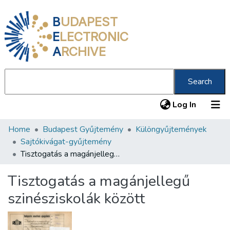
B
UDAPEST
E
LECTRONIC
A
RCHIVE
Search
(current
Log In
Home
Budapest Gyűjtemény
Különgyűjtemények
Communities & Collections
Sajtókivágat-gyűjtemény
All of DSpace
Tisztogatás a magánjellegű szinésziskolák között
Statistics
Tisztogatás a magánjellegű
About us
szinésziskolák között