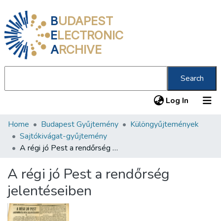
B
UDAPEST
E
LECTRONIC
A
RCHIVE
Search
(current
Log In
Home
Budapest Gyűjtemény
Különgyűjtemények
Communities & Collections
Sajtókivágat-gyűjtemény
All of DSpace
A régi jó Pest a rendőrség jelentéseiben
Statistics
A régi jó Pest a rendőrség
About us
jelentéseiben