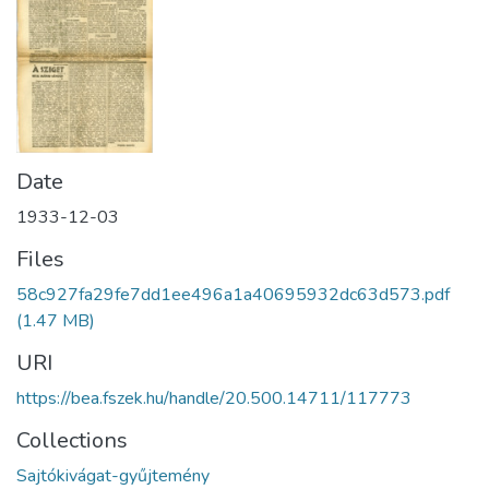
Date
1933-12-03
Files
58c927fa29fe7dd1ee496a1a40695932dc63d573.pdf
(1.47 MB)
URI
https://bea.fszek.hu/handle/20.500.14711/117773
Collections
Sajtókivágat-gyűjtemény